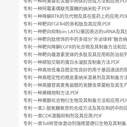
专利 一种阿美替尼关键中间体的合成方法和应用.PD
专利 一种阿霉素偶联壳寡糖的纳米粒子.PDF
专利 一种降解BTK的氘代物及其在医药上的应用.PD
专利 一种靶向FGFR4的亲和肽及其应用.PDF
专利 一种靶向抑制circ LATS2基因表达的siRNA及其
专利 一种靶向肽修饰的中药多组分“外泌体样”融合纳
专利 一种靶向降解EGFR的化合物及其制备方法和应用
专利 一种靶向雄激素受体的多肽及其应用和防治前列
专利 一种顺铂交联的蛋白水凝胶及制备方法.PDF
专利 一种高效低毒且稳定性良好的用于基因递送的阳
专利 一种高稳定性的根皮素纳米混悬剂及其制备方法和
专利 一种高腺苷高麦角甾醇的发酵虫草菌粉及其生产方
专利 一种黄精炮制方法.PDF
专利 一种黄酮化合物衍生物及其制备方法和应用.PD
专利 一类2-脱氧糖氧苷的合成方法及其在制药中的应用
专利 一类CDK激酶抑制剂及其应用.PDF
专利 一类Toll样受体激动剂瑞喹莫德衍生物及其制备与