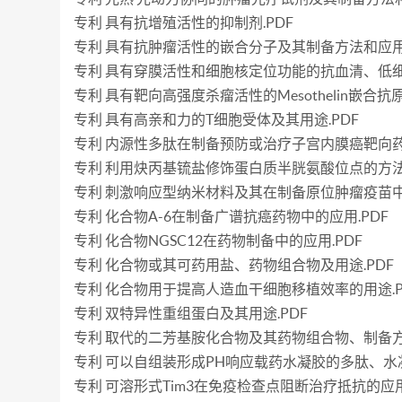
专利 具有抗增殖活性的抑制剂.PDF
专利 具有抗肿瘤活性的嵌合分子及其制备方法和应用.
专利 具有穿膜活性和细胞核定位功能的抗血清、低细
专利 具有靶向高强度杀瘤活性的Mesothelin嵌合
专利 具有高亲和力的T细胞受体及其用途.PDF
专利 内源性多肽在制备预防或治疗子宫内膜癌靶向药
专利 利用炔丙基锍盐修饰蛋白质半胱氨酸位点的方法
专利 刺激响应型纳米材料及其在制备原位肿瘤疫苗中的
专利 化合物A-6在制备广谱抗癌药物中的应用.PDF
专利 化合物NGSC12在药物制备中的应用.PDF
专利 化合物或其可药用盐、药物组合物及用途.PDF
专利 化合物用于提高人造血干细胞移植效率的用途.P
专利 双特异性重组蛋白及其用途.PDF
专利 取代的二芳基胺化合物及其药物组合物、制备方
专利 可以自组装形成PH响应载药水凝胶的多肽、水
专利 可溶形式Tim3在免疫检查点阻断治疗抵抗的应用