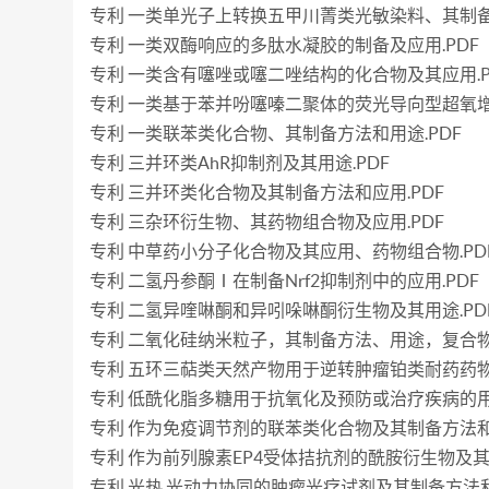
专利 一类单光子上转换五甲川菁类光敏染料、其制备
专利 一类双酶响应的多肽水凝胶的制备及应用.PDF
专利 一类含有噻唑或噻二唑结构的化合物及其应用.P
专利 一类基于苯并吩噻嗪二聚体的荧光导向型超氧增
专利 一类联苯类化合物、其制备方法和用途.PDF
专利 三并环类AhR抑制剂及其用途.PDF
专利 三并环类化合物及其制备方法和应用.PDF
专利 三杂环衍生物、其药物组合物及应用.PDF
专利 中草药小分子化合物及其应用、药物组合物.PD
专利 二氢丹参酮Ⅰ在制备Nrf2抑制剂中的应用.PDF
专利 二氢异喹啉酮和异吲哚啉酮衍生物及其用途.PD
专利 二氧化硅纳米粒子，其制备方法、用途，复合物
专利 五环三萜类天然产物用于逆转肿瘤铂类耐药药物的
专利 低酰化脂多糖用于抗氧化及预防或治疗疾病的用途
专利 作为免疫调节剂的联苯类化合物及其制备方法和应
专利 作为前列腺素EP4受体拮抗剂的酰胺衍生物及其用
专利 光热 光动力协同的肿瘤光疗试剂及其制备方法和