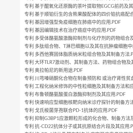
专利 基于醌氧化还原酶的茶叶提取物EGCG前药及其
专利 基于顺铂衍生的含熊果酸配体的四价铂抗癌配合
专利 基因增强型免疫细胞在肺癌中的应用.PDF
专利 基因编辑技术在治疗癌症中的应用.PDF
专利 多受体酪氨酸激酶抑制剂与化疗剂的药物组合及
专利 多肽组合物、T淋巴细胞以及其在抗肿瘤细胞中的
专利 多西他赛固体脂质纳米粒组合物及其制备方法.P
专利 大环TLR7激动剂、其制备方法、药物组合物及其
专利 奥拉帕尼的新用途.PDF
专利 川芎嗪硝酮化合物在制备预防和 或治疗肾性贫血
专利 工程化纳米修饰的中性粒细胞及其制备方法和应用
专利 布鲁顿酪氨酸蛋白激酶抑制剂及其应用.PDF
专利 快速响应型细胞核靶向纳米诊疗探针的制备方法.
专利 戈氏梭菌芽孢联合PD-1抗体的应用.PDF
专利 抑制G3BP1应激颗粒形成的化合物、制备方法及
专利 抗-CD22抗体分子或其抗原结合片段及其应用.P