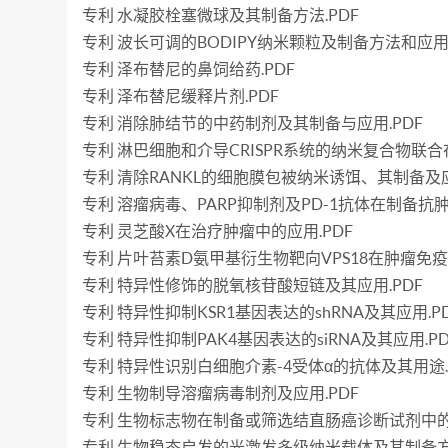
专利 水凝胶栓塞微球及其制备方法.PDF
专利 波长可调的BODIPY纳米颗粒及制备方法和应用.
专利 泽布替尼的鼻饲给药.PDF
专利 泽布替尼缓释片剂.PDF
专利 消除肺结节的中药制剂及其制备与应用.PDF
专利 淋巴细胞和介导CRISPR系统的纳米复合物联合
专利 清除RANKL的细胞膜包被纳米诱饵、其制备及应
专利 溶瘤病毒、PARP抑制剂及PD-1抗体在制备抗肿
专利 灵芝酸X在治疗肿瘤中的应用.PDF
专利 片叶苔素D氨甲基衍生物靶向VPS18在肿瘤免疫
专利 特异性修饰的脱氧核苷酸短链及其应用.PDF
专利 特异性抑制KSR1基因表达的shRNA及其应用.P
专利 特异性抑制PAK4基因表达的siRNA及其应用.PD
专利 特异性识别白细胞介素-4受体α的抗体及其用途.
专利 生物制导溶瘤病毒制剂及应用.PDF
专利 生物标志物在制备或筛选结直肠癌诊断试剂中的用
专利 生物稳态启发的光激发多级纳米载体及其制备方