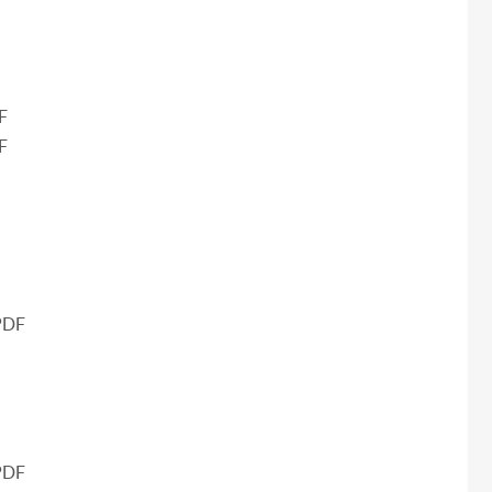
F
F
DF
DF